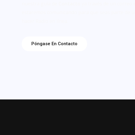
nuestra guía de
Contacto
ya través de un correo 
estaremos comunicando para que seas parte de u
hacer Radio en línea.
Póngase En Contacto