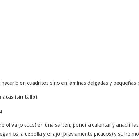
 hacerlo en cuadritos sino en láminas delgadas y pequeñas p
nacas (sin tallo).
a.
de oliva
(o coco) en una sartén, poner a calentar y añadir la
gregamos
la cebolla y el ajo
(previamente picados) y sofreímo