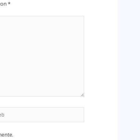
 con
*
mente.