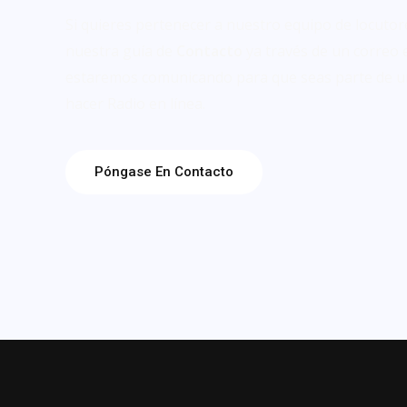
Si quieres pertenecer a nuestro equipo de locutor
nuestra guía de
Contacto
ya través de un correo 
estaremos comunicando para que seas parte de u
hacer Radio en línea.
Póngase En Contacto