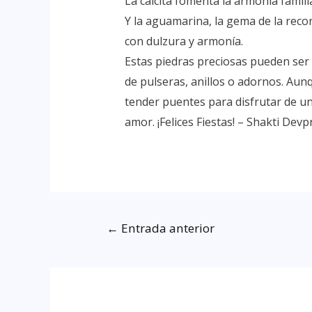
La calcita fomenta la armonía famili
Y la aguamarina, la gema de la reconc
con dulzura y armonía.
Estas piedras preciosas pueden ser
de pulseras, anillos o adornos. A
tender puentes para disfrutar de un
amor. ¡Felices Fiestas! – Shakti Dev
←
Entrada anterior