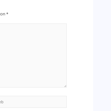
 con
*