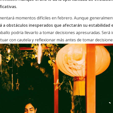
icativas.
imentará momentos difíciles en febrero. Aunque generalmente
rá a obstáculos inesperados que afectarán su estabilidad 
Caballo podría llevarlo a tomar decisiones apresuradas. Será
tuar con cautela y reflexionar más antes de tomar decisione