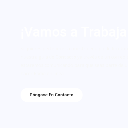
¡Vamos a Trabaja
Si quieres pertenecer a nuestro equipo de locutor
nuestra guía de
Contacto
ya través de un correo 
estaremos comunicando para que seas parte de u
hacer Radio en línea.
Póngase En Contacto