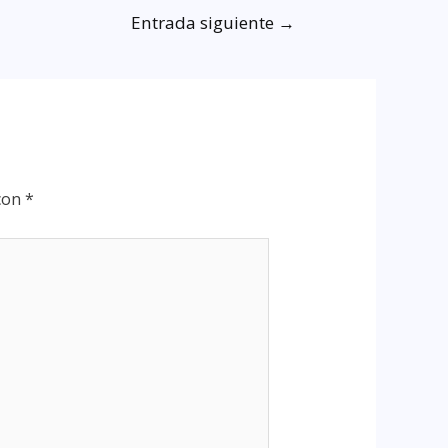
Entrada siguiente
→
 con
*