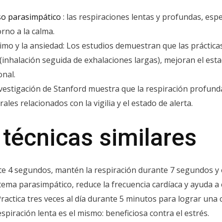
oso parasimpático
: las respiraciones lentas y profundas, esp
rno a la calma.
imo y la ansiedad: Los estudios demuestran que las práctica
os (inhalación seguida de exhalaciones largas), mejoran el es
onal.
vestigación de Stanford muestra que la respiración profunda
ales relacionados con la vigilia y el estado de alerta.
técnicas similares
te 4 segundos, mantén la respiración durante 7 segundos y
stema parasimpático, reduce la frecuencia cardíaca y ayuda a c
Practica tres veces al día durante 5 minutos para lograr un
respiración lenta es el mismo: beneficiosa contra el estrés.