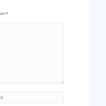
 con
*