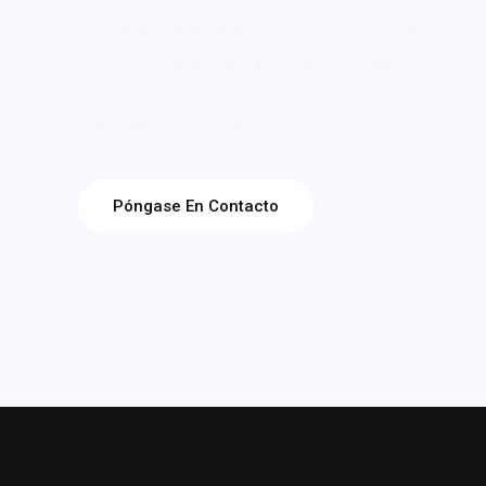
Si quieres pertenecer a nuestro equipo de locutor
nuestra guía de
Contacto
ya través de un correo 
estaremos comunicando para que seas parte de u
hacer Radio en línea.
Póngase En Contacto