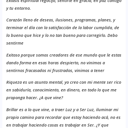
E
xtasis espiritual regocijo, sentirte en gracia, en paz contigo
y tu entorno.
C
orazón lleno de deseos, ilusiones, programas, planes, y
terminar el día con la satisfacción de la labor cumplida, de
lo bueno que hice y lo no tan bueno para corregirlo. Debo
sentirme
E
xitoso porque somos creadores de ese mundo que le estas
dando forma en esas horas despierto, no vinimos a
sentirnos fracasados ni frustrados, vinimos a tener
R
iqueza
es un asunto mental, yo creo con mi mente ser rico
en sabiduría, conocimiento, en dinero, en todo lo que me
proponga hacer. ¿A que vine?
B
rillar es a lo que vine, a traer Luz y a Ser Luz, iluminar mi
propio camino para recordar que estoy haciendo acá, no es
en trabajar haciendo cosas es trabajar en Ser. ¿Y que