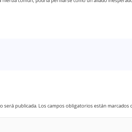
 hierba común, podría perfilarse como un aliado inesperado
o será publicada.
Los campos obligatorios están marcados