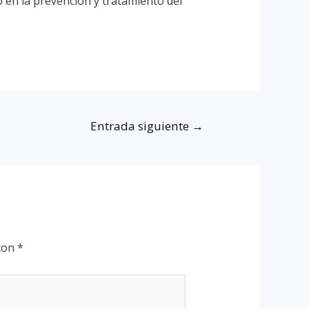
 en la prevención y tratamiento del
Entrada siguiente
→
 con
*