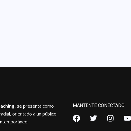
MANTENTE CONECTADO
oaching
, se presenta como
radial, orientado a un público
ontemporáneo.