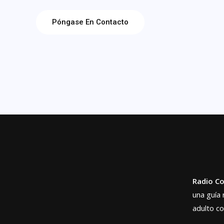
Póngase En Contacto
Radio C
una guía 
adulto c