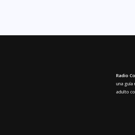
Radio C
una guía 
adulto c