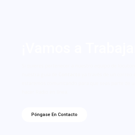
¡Vamos a Trabaja
Si quieres pertenecer a nuestro equipo de locutor
nuestra guía de
Contacto
ya través de un correo 
estaremos comunicando para que seas parte de u
hacer Radio en línea.
Póngase En Contacto