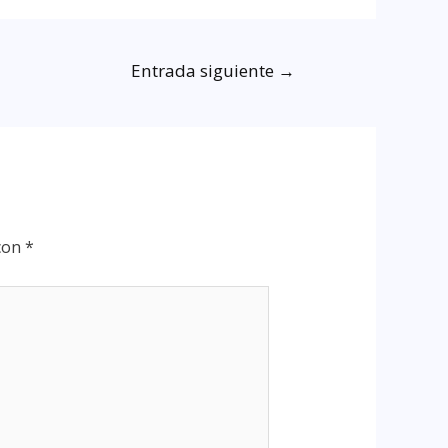
Entrada siguiente
→
 con
*